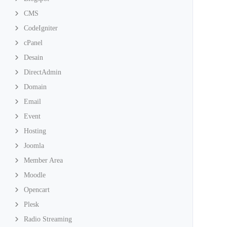
CMS
CodeIgniter
cPanel
Desain
DirectAdmin
Domain
Email
Event
Hosting
Joomla
Member Area
Moodle
Opencart
Plesk
Radio Streaming