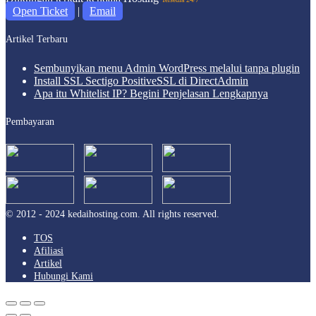
Open Ticket
|
Email
Artikel Terbaru
Sembunyikan menu Admin WordPress melalui tanpa plugin
Install SSL Sectigo PositiveSSL di DirectAdmin
Apa itu Whitelist IP? Begini Penjelasan Lengkapnya
Pembayaran
© 2012 - 2024 kedaihosting.com. All rights reserved.
TOS
Afiliasi
Artikel
Hubungi Kami