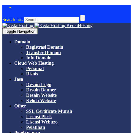
Cloud Web Hosting DISKON 50%
Search for:
KedaiHosting
Toggle Navigation
Domain
Registrasi Domain
Transfer Domain
Info Domain
Cloud Web Hosting
Personal
Bisnis
Jasa
Desain Logo
Desain Banner
Desain Website
Kelola Website
Other
SSL Certificate Murah
Lisensi Plesk
Lisensi Webuzo
Pelatihan
Pembayaran