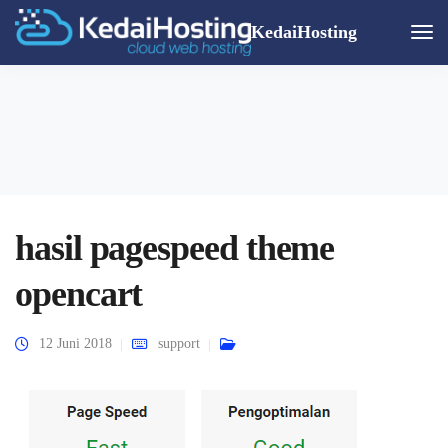
KedaiHosting
Togg
Navi
hasil pagespeed theme
opencart
12 Juni 2018
support