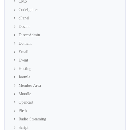
CMS
CodeIgniter
cPanel
Desain
DirectAdmin
Domain
Email
Event
Hosting
Joomla
Member Area
Moodle
Opencart
Plesk
Radio Streaming
Script