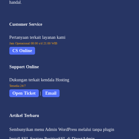
handal.
Customer Service
Pertanyaan terkait layanan kami
Jam Operasional 08:00 s/d 21:00 WIB
CS Online
Support Online
Dukungan terkait kendala Hosting
Tersedia 24/7
Open Ticket
|
Email
Artikel Terbaru
Sembunyikan menu Admin WordPress melalui tanpa plugin
Install SSL Sectigo PositiveSSL di DirectAdmin