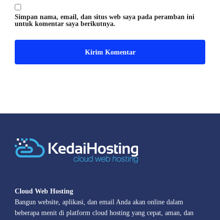
Simpan nama, email, dan situs web saya pada peramban ini
untuk komentar saya berikutnya.
Cloud Web Hosting
Bangun website, aplikasi, dan email Anda akan online dalam
beberapa menit di platform cloud hosting yang cepat, aman, dan