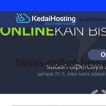
KedaiHosti
bisnis-online-ber