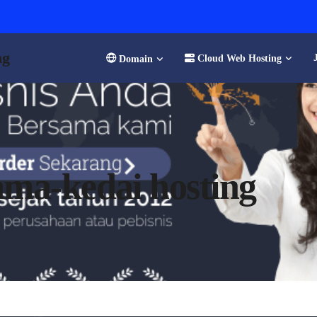
ng
Cloud Web Hosting
Domain
sama-kedai hosting