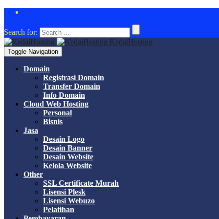
Cloud Web Hosting DISKON 50%
Search for:
KedaiHosting
Toggle Navigation
Domain
Registrasi Domain
Transfer Domain
Info Domain
Cloud Web Hosting
Personal
Bisnis
Jasa
Desain Logo
Desain Banner
Desain Website
Kelola Website
Other
SSL Certificate Murah
Lisensi Plesk
Lisensi Webuzo
Pelatihan
Pembayaran