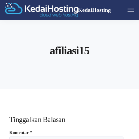
KedaiHosting
Togg
Navi
afiliasi15
Tinggalkan Balasan
Komentar
*