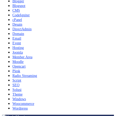
Blogger
Blogspot
CMS
CodeIgniter
cPanel
Desain
DirectAdmin
Domain
Email
Event
Hosting
Joomla
Member Area
Moodle
Opencart
Plesk
Radio Streaming
Script
SEO
Solusi
Theme
Windows
Woocommerce
Wordpress