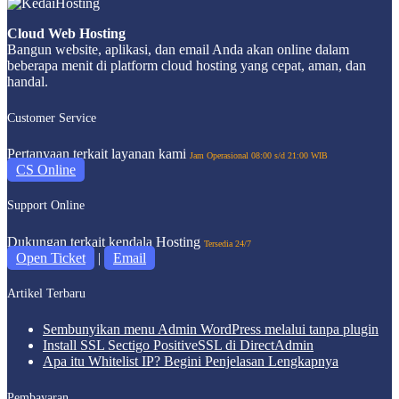
Cloud Web Hosting
Bangun website, aplikasi, dan email Anda akan online dalam
beberapa menit di platform cloud hosting yang cepat, aman, dan
handal.
Customer Service
Pertanyaan terkait layanan kami
Jam Operasional 08:00 s/d 21:00 WIB
CS Online
Support Online
Dukungan terkait kendala Hosting
Tersedia 24/7
Open Ticket
|
Email
Artikel Terbaru
Sembunyikan menu Admin WordPress melalui tanpa plugin
Install SSL Sectigo PositiveSSL di DirectAdmin
Apa itu Whitelist IP? Begini Penjelasan Lengkapnya
Pembayaran