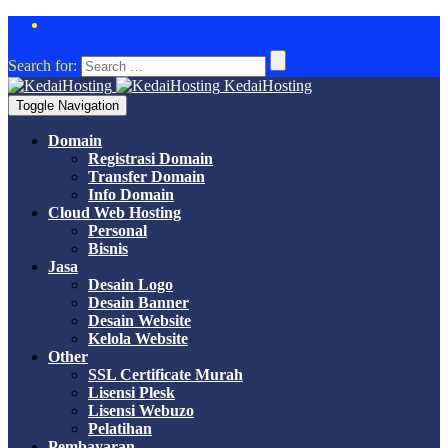
Cloud Web Hosting DISKON 50%
Search for:
KedaiHosting
Toggle Navigation
Domain
Registrasi Domain
Transfer Domain
Info Domain
Cloud Web Hosting
Personal
Bisnis
Jasa
Desain Logo
Desain Banner
Desain Website
Kelola Website
Other
SSL Certificate Murah
Lisensi Plesk
Lisensi Webuzo
Pelatihan
Pembayaran