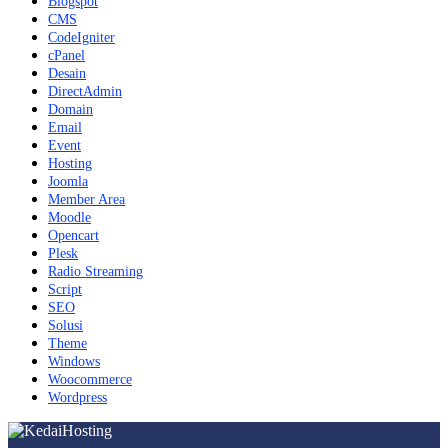
Blogspot
CMS
CodeIgniter
cPanel
Desain
DirectAdmin
Domain
Email
Event
Hosting
Joomla
Member Area
Moodle
Opencart
Plesk
Radio Streaming
Script
SEO
Solusi
Theme
Windows
Woocommerce
Wordpress