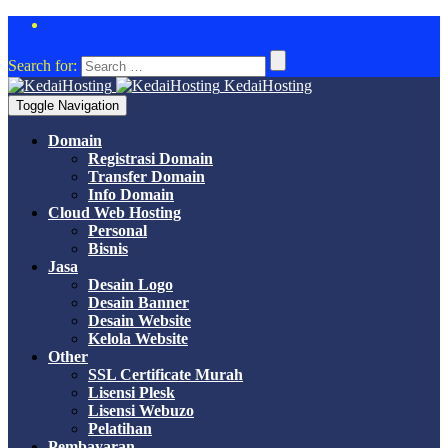
Cloud Web Hosting DISKON 50%
Search for:
KedaiHosting
Toggle Navigation
Domain
Registrasi Domain
Transfer Domain
Info Domain
Cloud Web Hosting
Personal
Bisnis
Jasa
Desain Logo
Desain Banner
Desain Website
Kelola Website
Other
SSL Certificate Murah
Lisensi Plesk
Lisensi Webuzo
Pelatihan
Pembayaran