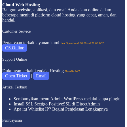
Cloud Web Hosting
Bangun website, aplikasi, dan email Anda akan online dalam
beberapa menit di platform cloud hosting yang cepat, aman, dan
handal.
Customer Service
Pertanyaan terkait layanan kami
Jam Operasional 08:00 s/d 21:00 WIB
CS Online
Support Online
Dukungan terkait kendala Hosting
Tersedia 24/7
Open Ticket
|
Email
Artikel Terbaru
Sembunyikan menu Admin WordPress melalui tanpa plugin
Install SSL Sectigo PositiveSSL di DirectAdmin
Apa itu Whitelist IP? Begini Penjelasan Lengkapnya
Pembayaran