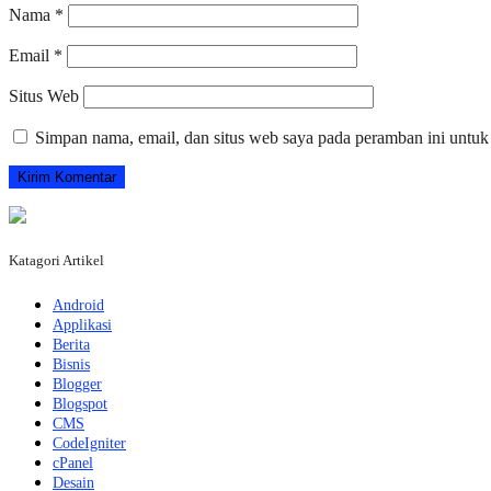
Nama
*
Email
*
Situs Web
Simpan nama, email, dan situs web saya pada peramban ini untuk
Katagori Artikel
Android
Applikasi
Berita
Bisnis
Blogger
Blogspot
CMS
CodeIgniter
cPanel
Desain