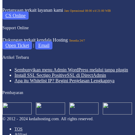
Pertanyaan terkait layanan kami
Jam Operasional 08:00 s/d 21:00 WIB
CS Online
Support Online
Dukungan terkait kendala Hosting
Tersedia 24/7
Open Ticket
|
Email
Artikel Terbaru
Sembunyikan menu Admin WordPress melalui tanpa plugin
Install SSL Sectigo PositiveSSL di DirectAdmin
Apa itu Whitelist IP? Begini Penjelasan Lengkapnya
Pembayaran
© 2012 - 2024 kedaihosting.com. All rights reserved.
TOS
Afiliasi