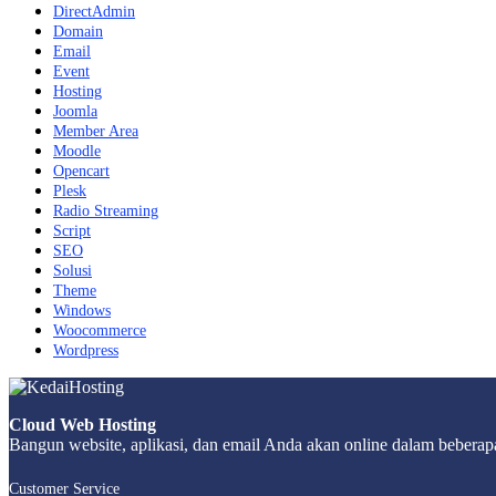
DirectAdmin
Domain
Email
Event
Hosting
Joomla
Member Area
Moodle
Opencart
Plesk
Radio Streaming
Script
SEO
Solusi
Theme
Windows
Woocommerce
Wordpress
Cloud Web Hosting
Bangun website, aplikasi, dan email Anda akan online dalam beberapa
Customer Service