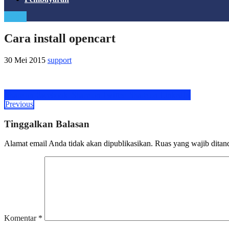
Login
Cara install opencart
30 Mei 2015
support
Share on Facebook
Share on Twitter
Share on LinkedIn
Previous
Tinggalkan Balasan
Alamat email Anda tidak akan dipublikasikan.
Ruas yang wajib ditan
Komentar
*