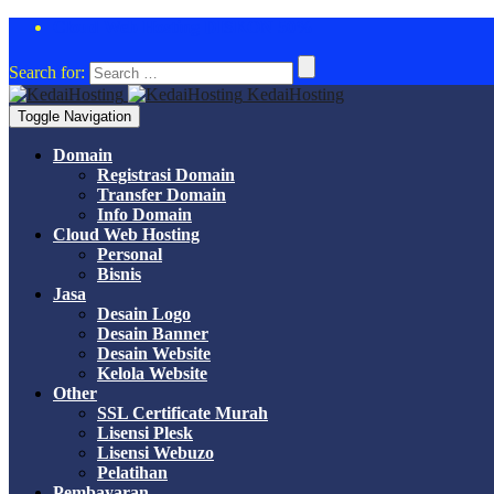
Cloud Web Hosting DISKON 50%
Search for:
KedaiHosting
Toggle Navigation
Domain
Registrasi Domain
Transfer Domain
Info Domain
Cloud Web Hosting
Personal
Bisnis
Jasa
Desain Logo
Desain Banner
Desain Website
Kelola Website
Other
SSL Certificate Murah
Lisensi Plesk
Lisensi Webuzo
Pelatihan
Pembayaran