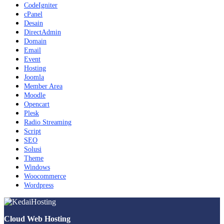
CodeIgniter
cPanel
Desain
DirectAdmin
Domain
Email
Event
Hosting
Joomla
Member Area
Moodle
Opencart
Plesk
Radio Streaming
Script
SEO
Solusi
Theme
Windows
Woocommerce
Wordpress
Cloud Web Hosting