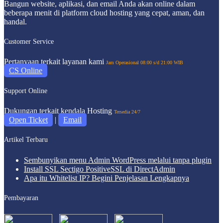
Bangun website, aplikasi, dan email Anda akan online dalam
beberapa menit di platform cloud hosting yang cepat, aman, dan
handal.
Customer Service
Pertanyaan terkait layanan kami
Jam Operasional 08:00 s/d 21:00 WIB
CS Online
Support Online
Dukungan terkait kendala Hosting
Tersedia 24/7
Open Ticket
|
Email
Artikel Terbaru
Sembunyikan menu Admin WordPress melalui tanpa plugin
Install SSL Sectigo PositiveSSL di DirectAdmin
Apa itu Whitelist IP? Begini Penjelasan Lengkapnya
Pembayaran