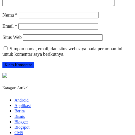
Nama
*
Email
*
Situs Web
Simpan nama, email, dan situs web saya pada peramban ini
untuk komentar saya berikutnya.
Katagori Artikel
Android
Applikasi
Berita
Bisnis
Blogger
Blogspot
CMS