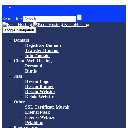
Cloud Web Hosting DISKON 50%
Search for:
KedaiHosting
Toggle Navigation
Domain
Registrasi Domain
Transfer Domain
Info Domain
Cloud Web Hosting
Personal
Bisnis
Jasa
Desain Logo
Desain Banner
Desain Website
Kelola Website
Other
SSL Certificate Murah
Lisensi Plesk
Lisensi Webuzo
Pelatihan
Pembayaran