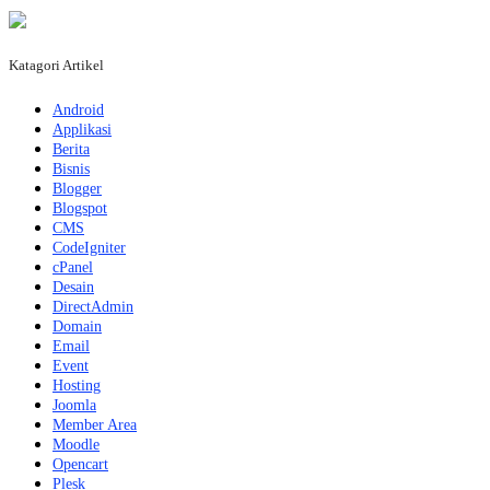
Katagori Artikel
Android
Applikasi
Berita
Bisnis
Blogger
Blogspot
CMS
CodeIgniter
cPanel
Desain
DirectAdmin
Domain
Email
Event
Hosting
Joomla
Member Area
Moodle
Opencart
Plesk