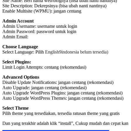
Site Name: Beri nama web/blognya (bisa ubah nanti nantinya)
Site Description: Dekrepsinya (bisa ubah nanti nantinya)
Enable Multisite (WPMU): jangan centang
Admin Account
Admin Username: username untuk login
Admin Password: password untuk login
Admin Email:
Choose Language
Select Language: Pilih
English9indonesia belum tersedia)
Select Plugins:
Limit Login Attempts: centang (rekomendasi)
Advanced Options
Disable Update Notifications: jangan centang (rekomendasi)
Auto Upgrade: jangan centang (rekomendasi)
Auto Upgrade WordPress Plugins: jangan centang (rekomendasi)
Auto Upgrade WordPress Themes: jangan centang (rekomendasi)
Select Theme
Pilih theme yang tersediakan, tersedia ratusan theme yang gratis
Dan yang terakhir adalah klik “install”, Cukup mudah dan cepat kan