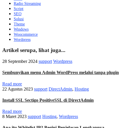
Radio Streaming
Script
SEO
Solusi
Theme
Windows
Woocommerce
Wordpress
Artikel serupa, lihat juga...
28 September 2024
support
Wordpress
Sembunyikan menu Admin WordPress melalui tanpa plugin
Read more
22 Agustus 2023
support
DirectAdmin
,
Hosting
Install SSL Sectigo PositiveSSL di DirectAdmin
Read more
8 Maret 2023
support
Hosting
,
Wordpress
Apa itu Whitelist IP? Begini Penjelasan Lengkapnya