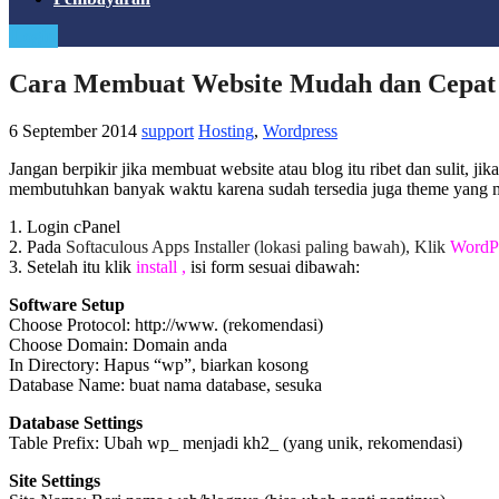
Login
Cara Membuat Website Mudah dan Cepat
6 September 2014
support
Hosting
,
Wordpress
Jangan berpikir jika membuat website atau blog itu ribet dan sulit, 
membutuhkan banyak waktu karena sudah tersedia juga theme yang men
1. Login cPanel
2. Pada
Softaculous Apps Installer (lokasi paling bawah), Klik
WordP
3. Setelah itu klik
install ,
isi form sesuai dibawah:
Software Setup
Choose Protocol: http://www. (rekomendasi)
Choose Domain: Domain anda
In Directory: Hapus “wp”, biarkan kosong
Database Name: buat nama database, sesuka
Database Settings
Table Prefix: Ubah wp_ menjadi kh2_ (yang unik, rekomendasi)
Site Settings