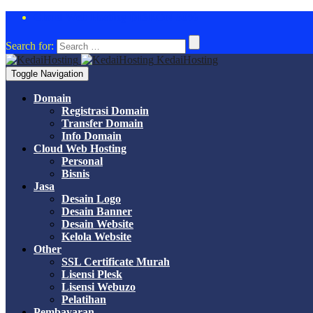
Cloud Web Hosting DISKON 50%
Search for:
KedaiHosting
Toggle Navigation
Domain
Registrasi Domain
Transfer Domain
Info Domain
Cloud Web Hosting
Personal
Bisnis
Jasa
Desain Logo
Desain Banner
Desain Website
Kelola Website
Other
SSL Certificate Murah
Lisensi Plesk
Lisensi Webuzo
Pelatihan
Pembayaran