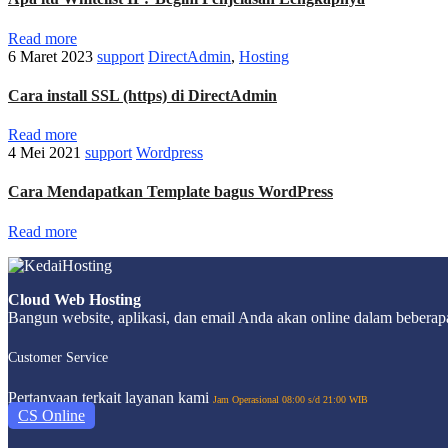
Read more
6 Maret 2023
support
DirectAdmin
,
Hosting
Cara install SSL (https) di DirectAdmin
Read more
4 Mei 2021
support
Wordpress
Cara Mendapatkan Template bagus WordPress
Read more
Cloud Web Hosting
Bangun website, aplikasi, dan email Anda akan online dalam beberapa
Customer Service
Pertanyaan terkait layanan kami
Jam Operasional 08:00 s/d 21:00 WIB
CS Online