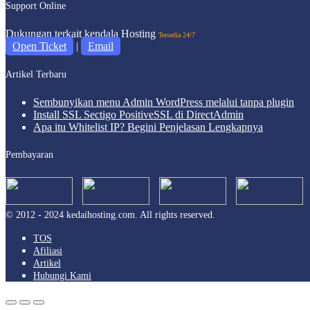
Support Online
Dukungan terkait kendala Hosting
Tersedia 24/7
Open Ticket
|
Email
Artikel Terbaru
Sembunyikan menu Admin WordPress melalui tanpa plugin
Install SSL Sectigo PositiveSSL di DirectAdmin
Apa itu Whitelist IP? Begini Penjelasan Lengkapnya
Pembayaran
© 2012 - 2024 kedaihosting.com. All rights reserved.
TOS
Afiliasi
Artikel
Hubungi Kami