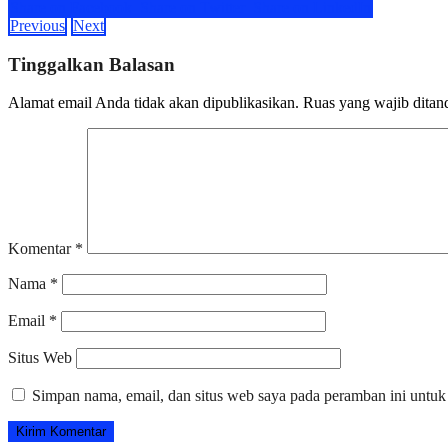
Share on Facebook
Share on Twitter
Share on LinkedIn
Previous
Next
Tinggalkan Balasan
Alamat email Anda tidak akan dipublikasikan.
Ruas yang wajib ditan
Komentar
*
Nama
*
Email
*
Situs Web
Simpan nama, email, dan situs web saya pada peramban ini untuk