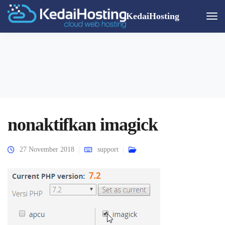
KedaiHosting
Togg
Navi
nonaktifkan imagick
27 November 2018
support