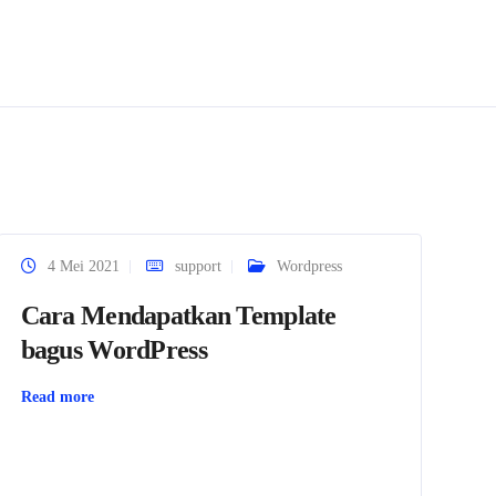
4 Mei 2021
support
Wordpress
Wo
Cara Mendapatkan Template
W
bagus WordPress
M
Read more
Re