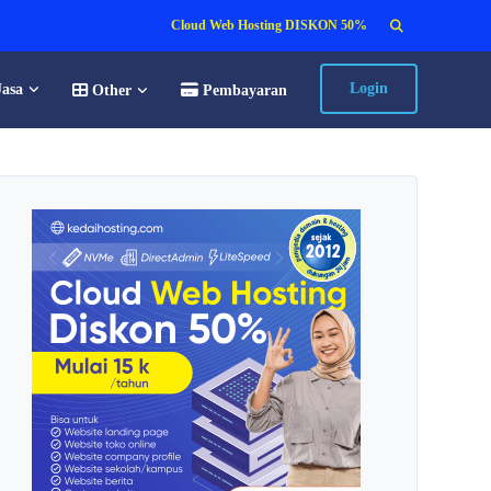
Search
Cloud Web Hosting DISKON 50%
for:
Login
Jasa
Other
Pembayaran