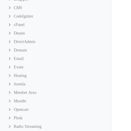
CMS
CodeIgniter
cPanel
Desain
DirectAdmin
Domain
Email
Event
Hosting
Joomla
Member Area
Moodle
Opencart
Plesk
Radio Streaming