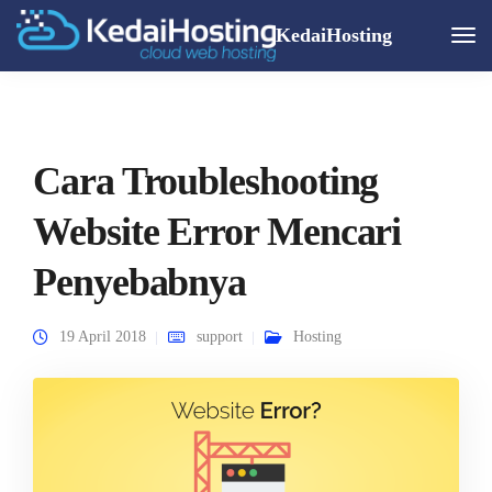
KedaiHosting
Togg
Navi
Cara Troubleshooting
Website Error Mencari
Penyebabnya
19 April 2018
support
Hosting