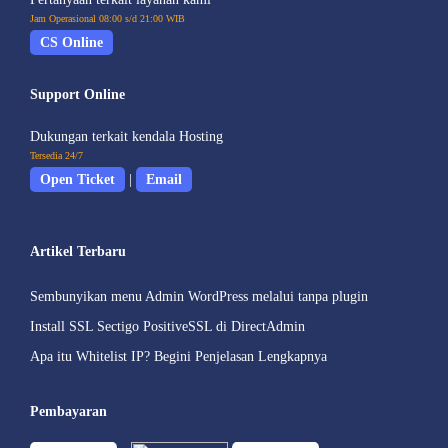
Jam Operasional 08:00 s/d 21:00 WIB
CS Online
Support Online
Dukungan terkait kendala Hosting
Tersedia 24/7
Open Ticket
|
Email
Artikel Terbaru
Sembunyikan menu Admin WordPress melalui tanpa plugin
Install SSL Sectigo PositiveSSL di DirectAdmin
Apa itu Whitelist IP? Begini Penjelasan Lengkapnya
Pembayaran