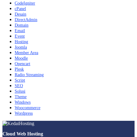
CodeIgniter
cPanel
Desain
DirectAdmin
Domain
Email
Event
Hosting
Joomla
Member Area
Moodle
Opencart
Plesk
Radio Streaming
Script
SEO
Solusi
Theme
Windows
Woocommerce
Wordpress
Cloud Web Hosting