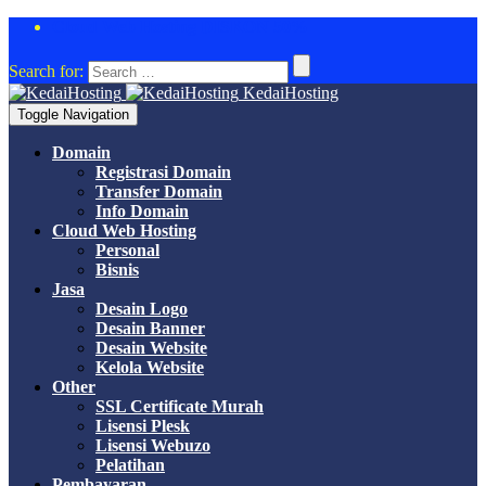
Cloud Web Hosting DISKON 50%
Search for:
KedaiHosting
Toggle Navigation
Domain
Registrasi Domain
Transfer Domain
Info Domain
Cloud Web Hosting
Personal
Bisnis
Jasa
Desain Logo
Desain Banner
Desain Website
Kelola Website
Other
SSL Certificate Murah
Lisensi Plesk
Lisensi Webuzo
Pelatihan
Pembayaran