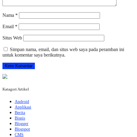
Nama
*
Email
*
Situs Web
Simpan nama, email, dan situs web saya pada peramban ini
untuk komentar saya berikutnya.
Katagori Artikel
Android
Applikasi
Berita
Bisnis
Blogger
Blogspot
CMS