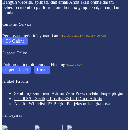
Bangun website, aplikasi, dan email Anda akan online dalam
beberapa menit di platform cloud hosting yang cepat, aman, dan
handal.
Customer Service
Pertanyaan terkait layanan kami
Jam Operasional 08:00 s/d 21:00 WIB
CS Online
Support Online
Dukungan terkait kendala Hosting
Tersedia 24/7
Open Ticket
|
Email
Artikel Terbaru
Sembunyikan menu Admin WordPress melalui tanpa plugin
Install SSL Sectigo PositiveSSL di DirectAdmin
Apa itu Whitelist IP? Begini Penjelasan Lengkapnya
Pembayaran