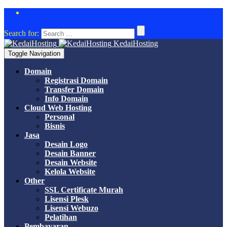
Cloud Web Hosting DISKON 50%
Search for:
KedaiHosting
Toggle Navigation
Domain
Registrasi Domain
Transfer Domain
Info Domain
Cloud Web Hosting
Personal
Bisnis
Jasa
Desain Logo
Desain Banner
Desain Website
Kelola Website
Other
SSL Certificate Murah
Lisensi Plesk
Lisensi Webuzo
Pelatihan
Pembayaran