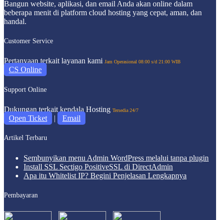
Bangun website, aplikasi, dan email Anda akan online dalam
beberapa menit di platform cloud hosting yang cepat, aman, dan
handal.
Customer Service
Pertanyaan terkait layanan kami
Jam Operasional 08:00 s/d 21:00 WIB
CS Online
Support Online
Dukungan terkait kendala Hosting
Tersedia 24/7
Open Ticket
|
Email
Artikel Terbaru
Sembunyikan menu Admin WordPress melalui tanpa plugin
Install SSL Sectigo PositiveSSL di DirectAdmin
Apa itu Whitelist IP? Begini Penjelasan Lengkapnya
Pembayaran