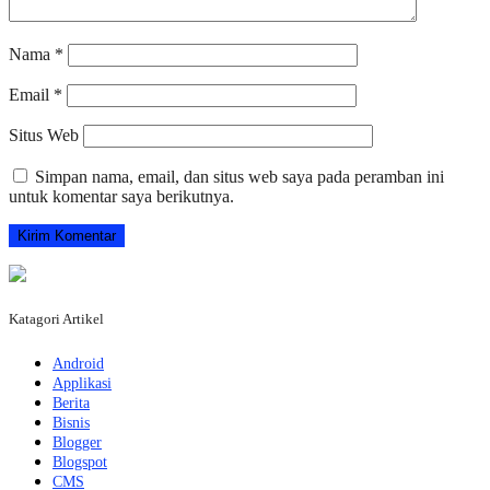
Nama
*
Email
*
Situs Web
Simpan nama, email, dan situs web saya pada peramban ini
untuk komentar saya berikutnya.
Katagori Artikel
Android
Applikasi
Berita
Bisnis
Blogger
Blogspot
CMS