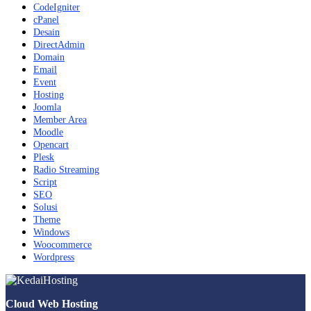
CodeIgniter
cPanel
Desain
DirectAdmin
Domain
Email
Event
Hosting
Joomla
Member Area
Moodle
Opencart
Plesk
Radio Streaming
Script
SEO
Solusi
Theme
Windows
Woocommerce
Wordpress
Cloud Web Hosting