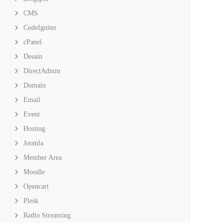
CMS
CodeIgniter
cPanel
Desain
DirectAdmin
Domain
Email
Event
Hosting
Joomla
Member Area
Moodle
Opencart
Plesk
Radio Streaming