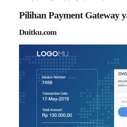
Pilihan Payment Gateway y
Duitku.com