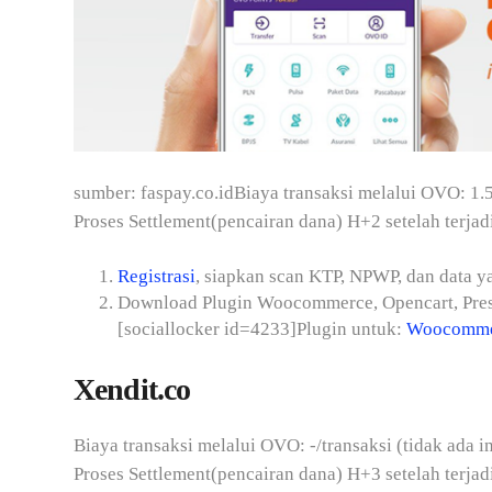
sumber: faspay.co.idBiaya transaksi melalui OVO: 1.
Proses Settlement(pencairan dana) H+2 setelah terjadi
Registrasi
, siapkan scan KTP, NPWP, dan data y
Download Plugin Woocommerce, Opencart, Pres
[sociallocker id=4233]Plugin untuk:
Woocomme
Xendit.co
Biaya transaksi melalui OVO: -/transaksi (tidak ada
Proses Settlement(pencairan dana) H+3 setelah terjadi