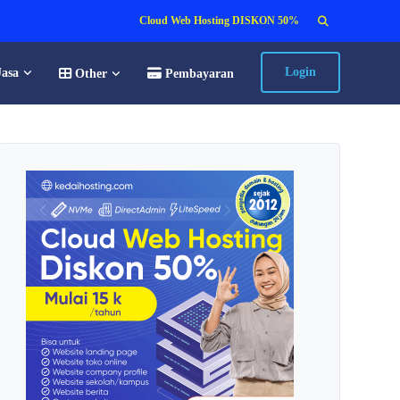
Search
Cloud Web Hosting DISKON 50%
for:
Login
Jasa
Other
Pembayaran