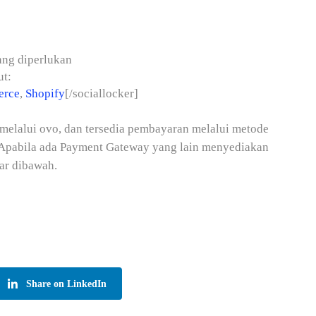
ang diperlukan
ut:
rce
,
Shopify
[/sociallocker]
elalui ovo, dan tersedia pembayaran melalui metode
. Apabila ada Payment Gateway yang lain menyediakan
ar dibawah.
Share on LinkedIn