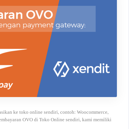
asikan ke toko online sendiri, contoh: Woocommerce,
Pembayaran OVO di Toko Online sendiri, kami memiliki