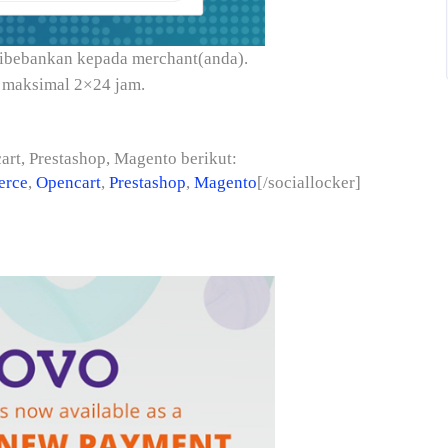
 dibebankan kepada merchant(anda).
 maksimal 2×24 jam.
rt, Prestashop, Magento berikut:
rce
,
Opencart
,
Prestashop
,
Magento
[/sociallocker]