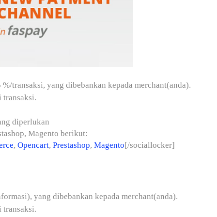
5 %/transaksi, yang dibebankan kepada merchant(anda).
 transaksi.
ang diperlukan
tashop, Magento berikut:
rce
,
Opencart
,
Prestashop
,
Magento
[/sociallocker]
 informasi), yang dibebankan kepada merchant(anda).
 transaksi.