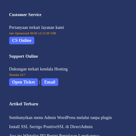
Customer Service
Pertanyaan terkait layanan kami
Jam Operasional 08:00 s/d 21:00 WIB
CS Online
Support Online
Dukungan terkait kendala Hosting
Tersedia 24/7
Open Ticket
|
Email
Artikel Terbaru
Sembunyikan menu Admin WordPress melalui tanpa plugin
Install SSL Sectigo PositiveSSL di DirectAdmin
Apa itu Whitelist IP? Begini Penjelasan Lengkapnya