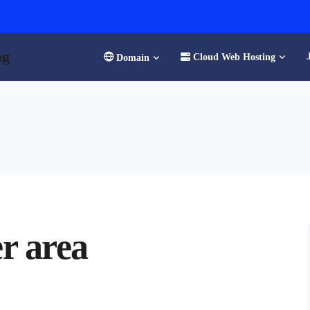
ng
Cloud Web Hosting
Domain
r area