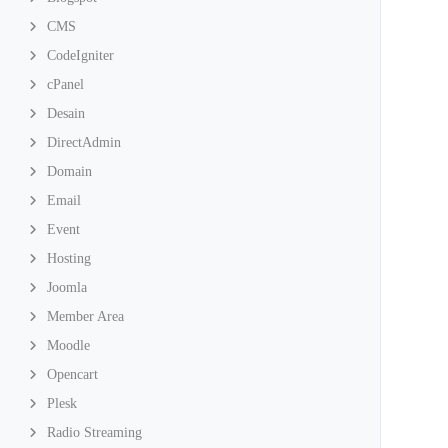
CMS
CodeIgniter
cPanel
Desain
DirectAdmin
Domain
Email
Event
Hosting
Joomla
Member Area
Moodle
Opencart
Plesk
Radio Streaming