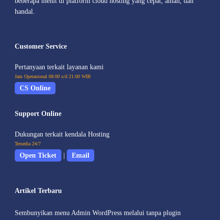
beberapa menit di platform cloud hosting yang cepat, aman, dan
handal.
Customer Service
Pertanyaan terkait layanan kami
Jam Operasional 08:00 s/d 21:00 WIB
CS Online
Support Online
Dukungan terkait kendala Hosting
Tersedia 24/7
Open Ticket
|
Email
Artikel Terbaru
Sembunyikan menu Admin WordPress melalui tanpa plugin