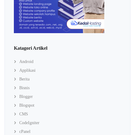
Katagori Artikel
Android
Applikasi
Berita
Bisnis
Blogger
Blogspot
CMS
CodeIgniter
cPanel