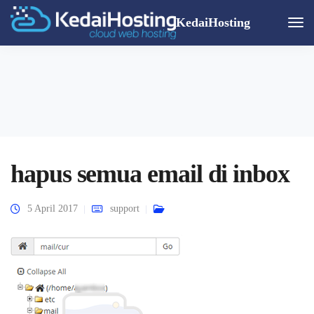
KedaiHosting
Togg
Navi
hapus semua email di inbox
5 April 2017
support