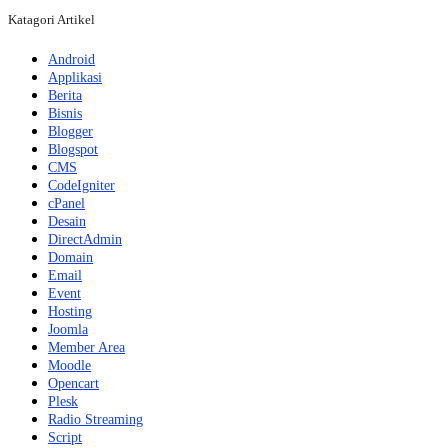
Katagori Artikel
Android
Applikasi
Berita
Bisnis
Blogger
Blogspot
CMS
CodeIgniter
cPanel
Desain
DirectAdmin
Domain
Email
Event
Hosting
Joomla
Member Area
Moodle
Opencart
Plesk
Radio Streaming
Script