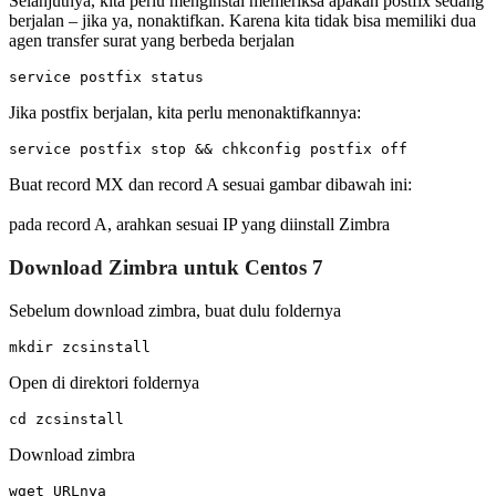
Selanjutnya, kita perlu menginstal memeriksa apakah postfix sedang
berjalan – jika ya, nonaktifkan. Karena kita tidak bisa memiliki dua
agen transfer surat yang berbeda berjalan
service postfix status
Jika postfix berjalan, kita perlu menonaktifkannya:
service postfix stop && chkconfig postfix off
Buat record MX dan record A sesuai gambar dibawah ini:
pada record A, arahkan sesuai IP yang diinstall Zimbra
Download Zimbra untuk Centos 7
Sebelum download zimbra, buat dulu foldernya
mkdir zcsinstall
Open di direktori foldernya
cd zcsinstall
Download zimbra
wget URLnya