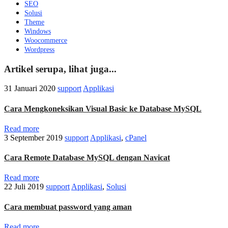
SEO
Solusi
Theme
Windows
Woocommerce
Wordpress
Artikel serupa, lihat juga...
31 Januari 2020
support
Applikasi
Cara Mengkoneksikan Visual Basic ke Database MySQL
Read more
3 September 2019
support
Applikasi
,
cPanel
Cara Remote Database MySQL dengan Navicat
Read more
22 Juli 2019
support
Applikasi
,
Solusi
Cara membuat password yang aman
Read more