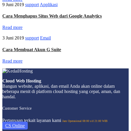
9 Juni 2019
support
Applikasi
Cara Menghapus Situs Web dari Google Analytics
Read more
3 Juni 2019
support
Email
Cara Membuat Akun G Suite
Read more
Cloud Web Hosting
Bangun website, aplikasi, dan email Anda akan online dalam
beberapa menit di platform cloud hosting yang cepat, aman, dan
handal.
Customer Service
Pertanyaan terkait layanan kami
Jam Operasional 08:00 s/d 21:00 WIB
CS Online