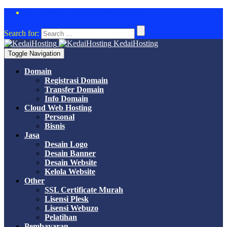
Cloud Web Hosting DISKON 50%
Search for:
KedaiHosting
Toggle Navigation
Domain
Registrasi Domain
Transfer Domain
Info Domain
Cloud Web Hosting
Personal
Bisnis
Jasa
Desain Logo
Desain Banner
Desain Website
Kelola Website
Other
SSL Certificate Murah
Lisensi Plesk
Lisensi Webuzo
Pelatihan
Pembayaran