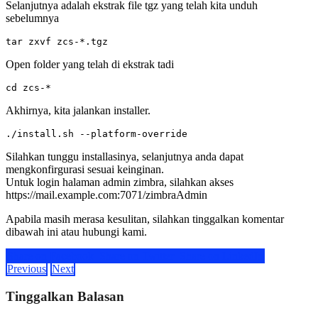
Selanjutnya adalah ekstrak file tgz yang telah kita unduh
sebelumnya
tar zxvf zcs-*.tgz
Open folder yang telah di ekstrak tadi
cd zcs-*
Akhirnya, kita jalankan installer.
./install.sh --platform-override
Silahkan tunggu installasinya, selanjutnya anda dapat
mengkonfirgurasi sesuai keinginan.
Untuk login halaman admin zimbra, silahkan akses
https://mail.example.com:7071/zimbraAdmin
Apabila masih merasa kesulitan, silahkan tinggalkan komentar
dibawah ini atau hubungi kami.
Share on Facebook
Share on Twitter
Share on LinkedIn
Previous
Next
Tinggalkan Balasan