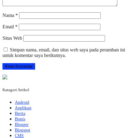
Nama
*
Email
*
Situs Web
Simpan nama, email, dan situs web saya pada peramban ini
untuk komentar saya berikutnya.
Katagori Artikel
Android
Applikasi
Berita
Bisnis
Blogger
Blogspot
CMS