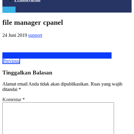
Login
file manager cpanel
24 Juni 2019
support
Share on Facebook
Share on Twitter
Share on LinkedIn
Previous
Tinggalkan Balasan
Alamat email Anda tidak akan dipublikasikan.
Ruas yang wajib
ditandai
*
Komentar
*