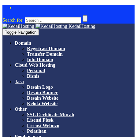
Cloud Web Hosting DISKON 50%
Search for:
KedaiHosting
Toggle Navigation
Domain
Registrasi Domain
Transfer Domain
Info Domain
Cloud Web Hosting
Personal
Bisnis
Jasa
Desain Logo
Desain Banner
Desain Website
Kelola Website
Other
SSL Certificate Murah
Lisensi Plesk
Lisensi Webuzo
Pelatihan
Pembayaran