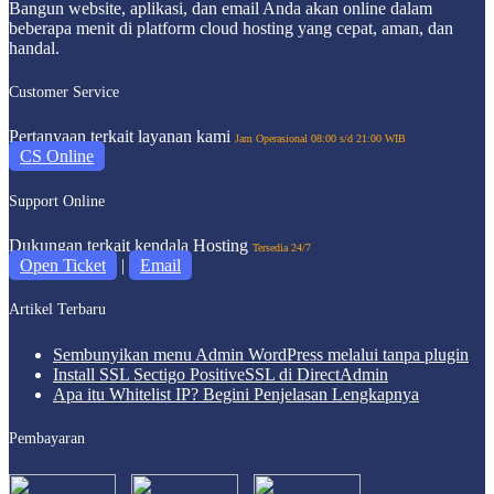
Bangun website, aplikasi, dan email Anda akan online dalam
beberapa menit di platform cloud hosting yang cepat, aman, dan
handal.
Customer Service
Pertanyaan terkait layanan kami
Jam Operasional 08:00 s/d 21:00 WIB
CS Online
Support Online
Dukungan terkait kendala Hosting
Tersedia 24/7
Open Ticket
|
Email
Artikel Terbaru
Sembunyikan menu Admin WordPress melalui tanpa plugin
Install SSL Sectigo PositiveSSL di DirectAdmin
Apa itu Whitelist IP? Begini Penjelasan Lengkapnya
Pembayaran