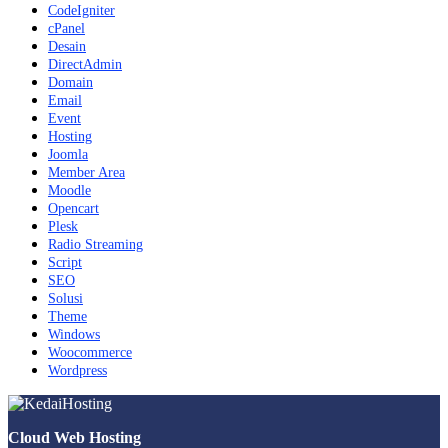
CodeIgniter
cPanel
Desain
DirectAdmin
Domain
Email
Event
Hosting
Joomla
Member Area
Moodle
Opencart
Plesk
Radio Streaming
Script
SEO
Solusi
Theme
Windows
Woocommerce
Wordpress
Cloud Web Hosting