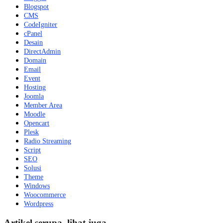
Blogspot
CMS
CodeIgniter
cPanel
Desain
DirectAdmin
Domain
Email
Event
Hosting
Joomla
Member Area
Moodle
Opencart
Plesk
Radio Streaming
Script
SEO
Solusi
Theme
Windows
Woocommerce
Wordpress
Artikel serupa, lihat juga...