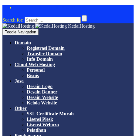
Cloud Web Hosting DISKON 50%
Search for:
KedaiHosting
Toggle Navigation
Domain
Registrasi Domain
Transfer Domain
Info Domain
Cloud Web Hosting
Personal
Bisnis
Jasa
Desain Logo
Desain Banner
Desain Website
Kelola Website
Other
SSL Certificate Murah
Lisensi Plesk
Lisensi Webuzo
Pelatihan
Pembayaran