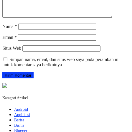
Nama
*
Email
*
Situs Web
Simpan nama, email, dan situs web saya pada peramban ini
untuk komentar saya berikutnya.
Katagori Artikel
Android
Applikasi
Berita
Bisnis
Blogger