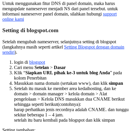
Untuk menggunakan fitur DNS di panel domain, maka harus
mengupdate nameserver menjadi NS dari panel tersebut. untuk
informasi nameserver panel domain, silahkan hubungi
support
online kami
Setting di blogspot.com
Setelah mengubah nameserver, selanjutnya setting di blogspot
(langkahnya masih seperti artikel
Setting Blogspot dengan domain
sendiri
).
login di
blogspot
Cari menu
Setelan
>
Dasar
Klik “
Siapkan URL pihak ke-3 untuk blog Anda
” pada
kolom Penerbitan
Masukkan nama domain (sertakan www), dan klik
simpan
Setelah itu masuk ke member area kedaihosting, dan ke
domain > domain manager > kelola domain > Alat
pengelolaan > Kelola DNS masukkan dua CNAME berikut
sehingga seperti berikut(contohnya):
harap perhatikan jenis recordnya adalah CNAME. dan tunggu
sekitar beberapa 1 – 4 jam.
setelah itu baru kembali pada blogspot dan klik simpan
Setting tambahan: